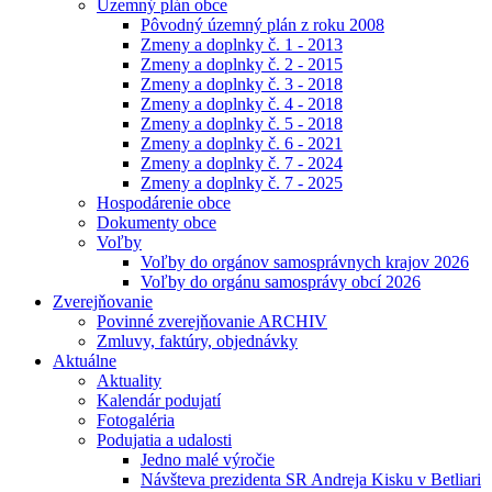
Územný plán obce
Pôvodný územný plán z roku 2008
Zmeny a doplnky č. 1 - 2013
Zmeny a doplnky č. 2 - 2015
Zmeny a doplnky č. 3 - 2018
Zmeny a doplnky č. 4 - 2018
Zmeny a doplnky č. 5 - 2018
Zmeny a doplnky č. 6 - 2021
Zmeny a doplnky č. 7 - 2024
Zmeny a doplnky č. 7 - 2025
Hospodárenie obce
Dokumenty obce
Voľby
Voľby do orgánov samosprávnych krajov 2026
Voľby do orgánu samosprávy obcí 2026
Zverejňovanie
Povinné zverejňovanie ARCHIV
Zmluvy, faktúry, objednávky
Aktuálne
Aktuality
Kalendár podujatí
Fotogaléria
Podujatia a udalosti
Jedno malé výročie
Návšteva prezidenta SR Andreja Kisku v Betliari