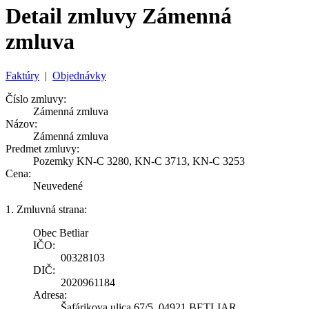
Detail zmluvy Zámenná
zmluva
Faktúry
|
Objednávky
Číslo zmluvy:
Zámenná zmluva
Názov:
Zámenná zmluva
Predmet zmluvy:
Pozemky KN-C 3280, KN-C 3713, KN-C 3253
Cena:
Neuvedené
1. Zmluvná strana:
Obec Betliar
IČO:
00328103
DIČ:
2020961184
Adresa:
Šafárikova ulica 67/5, 04921 BETLIAR