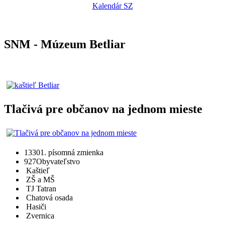
Kalendár SZ
SNM - Múzeum Betliar
Tlačivá pre občanov na jednom mieste
1330
1. písomná zmienka
927
Obyvateľstvo
Kaštieľ
ZŠ a MŠ
TJ Tatran
Chatová osada
Hasiči
Zvernica