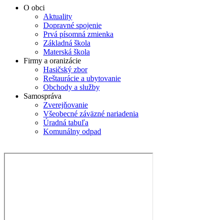
O obci
Aktuality
Dopravné spojenie
Prvá písomná zmienka
Základná škola
Materská škola
Firmy a oranizácie
Hasičský zbor
Reštaurácie a ubytovanie
Obchody a služby
Samospráva
Zverejňovanie
Všeobecné záväzné nariadenia
Úradná tabuľa
Komunálny odpad