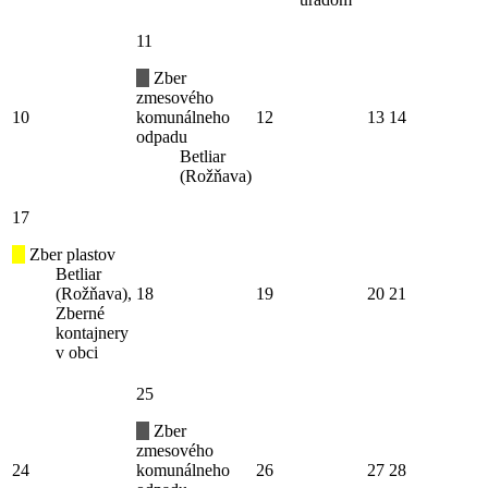
11
Zber
zmesového
10
komunálneho
12
13
14
odpadu
Betliar
(Rožňava)
17
Zber plastov
Betliar
(Rožňava),
18
19
20
21
Zberné
kontajnery
v obci
25
Zber
zmesového
24
komunálneho
26
27
28