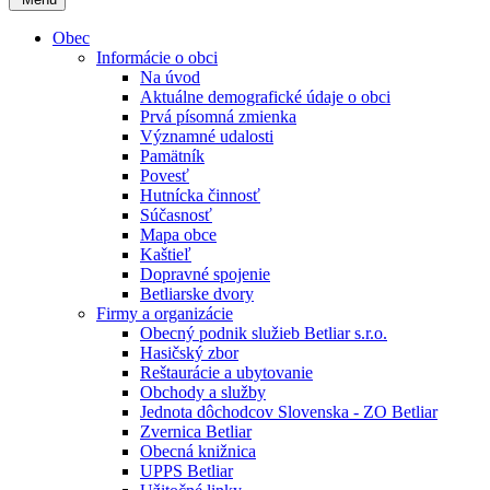
Obec
Informácie o obci
Na úvod
Aktuálne demografické údaje o obci
Prvá písomná zmienka
Významné udalosti
Pamätník
Povesť
Hutnícka činnosť
Súčasnosť
Mapa obce
Kaštieľ
Dopravné spojenie
Betliarske dvory
Firmy a organizácie
Obecný podnik služieb Betliar s.r.o.
Hasičský zbor
Reštaurácie a ubytovanie
Obchody a služby
Jednota dôchodcov Slovenska - ZO Betliar
Zvernica Betliar
Obecná knižnica
UPPS Betliar