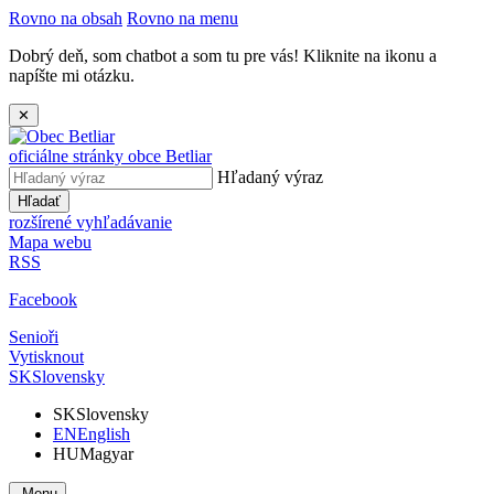
Rovno na obsah
Rovno na menu
Dobrý deň, som chatbot a som tu pre vás! Kliknite na ikonu a
napíšte mi otázku.
✕
oficiálne stránky obce
Betliar
Hľadaný výraz
Hľadať
rozšírené vyhľadávanie
Mapa webu
RSS
Facebook
Senioři
Vytisknout
SK
Slovensky
SK
Slovensky
EN
English
HU
Magyar
Menu