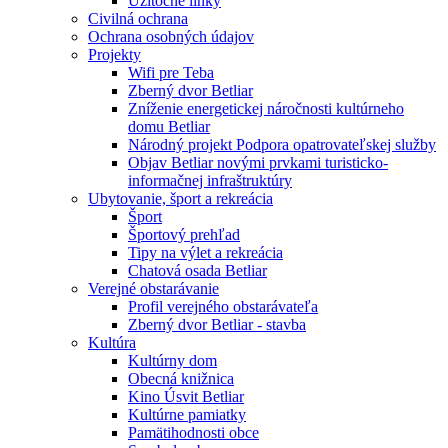
Užitočné linky
Civilná ochrana
Ochrana osobných údajov
Projekty
Wifi pre Teba
Zberný dvor Betliar
Zníženie energetickej náročnosti kultúrneho
domu Betliar
Národný projekt Podpora opatrovateľskej služby
Objav Betliar novými prvkami turisticko-
informačnej infraštruktúry
Ubytovanie, šport a rekreácia
Šport
Športový prehľad
Tipy na výlet a rekreácia
Chatová osada Betliar
Verejné obstarávanie
Profil verejného obstarávateľa
Zberný dvor Betliar - stavba
Kultúra
Kultúrny dom
Obecná knižnica
Kino Úsvit Betliar
Kultúrne pamiatky
Pamätihodnosti obce