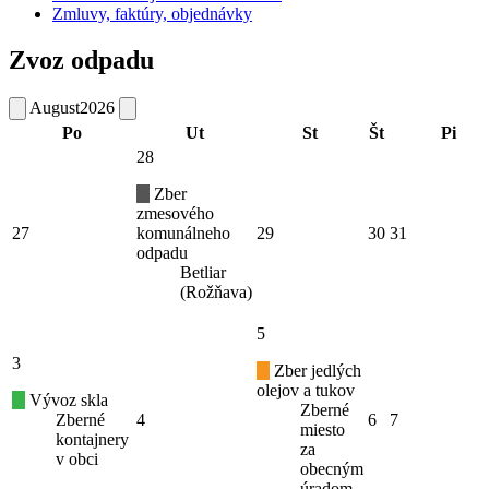
Zmluvy, faktúry, objednávky
Zvoz odpadu
August
2026
Po
Ut
St
Št
Pi
28
Zber
zmesového
27
komunálneho
29
30
31
odpadu
Betliar
(Rožňava)
5
3
Zber jedlých
olejov a tukov
Vývoz skla
Zberné
Zberné
4
6
7
miesto
kontajnery
za
v obci
obecným
úradom