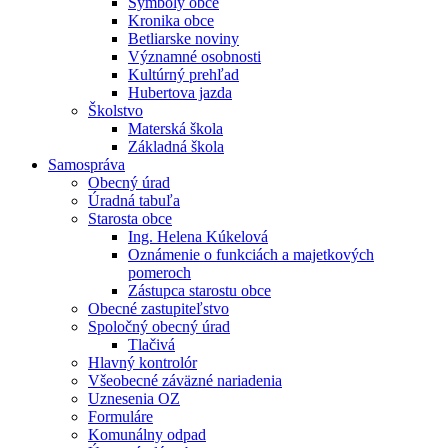
Symboly obce
Kronika obce
Betliarske noviny
Významné osobnosti
Kultúrný prehľad
Hubertova jazda
Školstvo
Materská škola
Základná škola
Samospráva
Obecný úrad
Úradná tabuľa
Starosta obce
Ing. Helena Kúkelová
Oznámenie o funkciách a majetkových
pomeroch
Zástupca starostu obce
Obecné zastupiteľstvo
Spoločný obecný úrad
Tlačivá
Hlavný kontrolór
Všeobecné záväzné nariadenia
Uznesenia OZ
Formuláre
Komunálny odpad