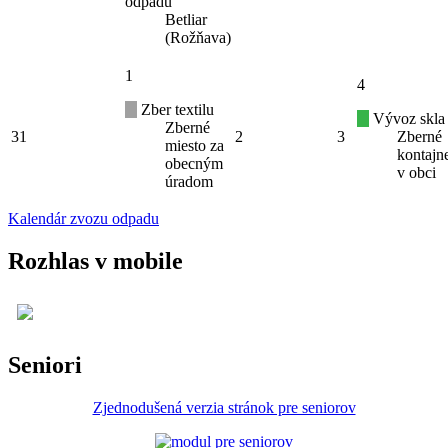
odpadu
Betliar
(Rožňava)
1
4
Zber textilu
Vývoz skla
Zberné
31
2
3
Zberné
miesto za
kontajn
obecným
v obci
úradom
Kalendár zvozu odpadu
Rozhlas v mobile
Seniori
Zjednodušená verzia stránok pre seniorov