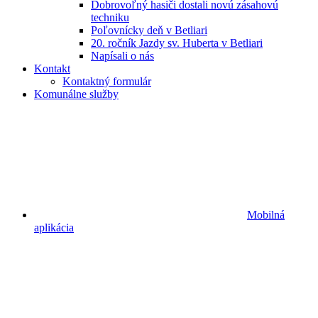
Dobrovoľný hasiči dostali novú zásahovú
techniku
Poľovnícky deň v Betliari
20. ročník Jazdy sv. Huberta v Betliari
Napísali o nás
Kontakt
Kontaktný formulár
Komunálne služby
Mobilná
aplikácia