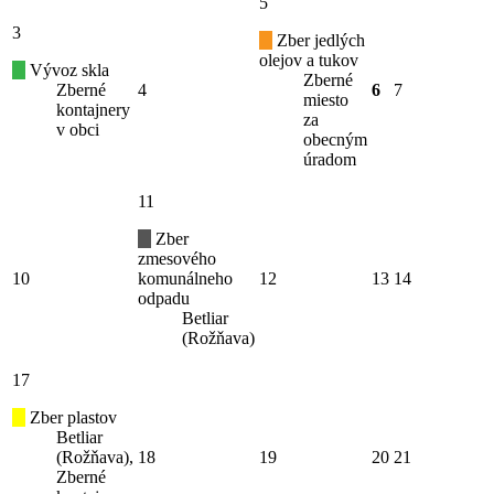
5
3
Zber jedlých
olejov a tukov
Vývoz skla
Zberné
Zberné
4
6
7
miesto
kontajnery
za
v obci
obecným
úradom
11
Zber
zmesového
10
komunálneho
12
13
14
odpadu
Betliar
(Rožňava)
17
Zber plastov
Betliar
(Rožňava),
18
19
20
21
Zberné