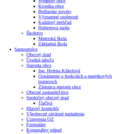
Symboly obce
Kronika obce
Betliarske noviny
Významné osobnosti
Kultúrný prehľad
Hubertova jazda
Školstvo
Materská škola
Základná škola
Samospráva
Obecný úrad
Úradná tabuľa
Starosta obce
Ing. Helena Kúkelová
Oznámenie o funkciách a majetkových
pomeroch
Zástupca starostu obce
Obecné zastupiteľstvo
Spoločný obecný úrad
Tlačivá
Hlavný kontrolór
Všeobecné záväzné nariadenia
Uznesenia OZ
Formuláre
Komunálny odpad