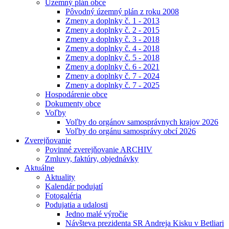
Územný plán obce
Pôvodný územný plán z roku 2008
Zmeny a doplnky č. 1 - 2013
Zmeny a doplnky č. 2 - 2015
Zmeny a doplnky č. 3 - 2018
Zmeny a doplnky č. 4 - 2018
Zmeny a doplnky č. 5 - 2018
Zmeny a doplnky č. 6 - 2021
Zmeny a doplnky č. 7 - 2024
Zmeny a doplnky č. 7 - 2025
Hospodárenie obce
Dokumenty obce
Voľby
Voľby do orgánov samosprávnych krajov 2026
Voľby do orgánu samosprávy obcí 2026
Zverejňovanie
Povinné zverejňovanie ARCHIV
Zmluvy, faktúry, objednávky
Aktuálne
Aktuality
Kalendár podujatí
Fotogaléria
Podujatia a udalosti
Jedno malé výročie
Návšteva prezidenta SR Andreja Kisku v Betliari