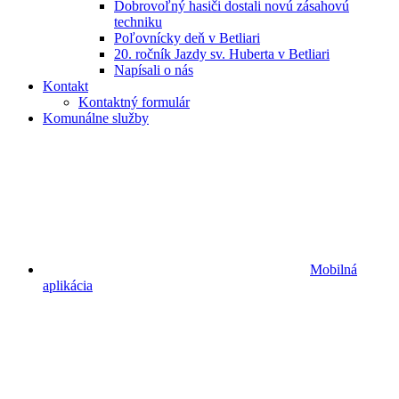
Dobrovoľný hasiči dostali novú zásahovú
techniku
Poľovnícky deň v Betliari
20. ročník Jazdy sv. Huberta v Betliari
Napísali o nás
Kontakt
Kontaktný formulár
Komunálne služby
Mobilná
aplikácia