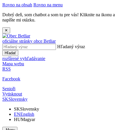
Rovno na obsah
Rovno na menu
Dobrý deň, som chatbot a som tu pre vás! Kliknite na ikonu a
napíšte mi otázku.
✕
oficiálne stránky obce
Betliar
Hľadaný výraz
Hľadať
rozšírené vyhľadávanie
Mapa webu
RSS
Facebook
Senioři
Vytisknout
SK
Slovensky
SK
Slovensky
EN
English
HU
Magyar
Menu