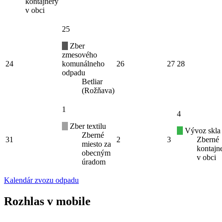
kontajnery
v obci
25
Zber
zmesového
24
komunálneho
26
27
28
odpadu
Betliar
(Rožňava)
1
4
Zber textilu
Vývoz skla
Zberné
31
2
3
Zberné
miesto za
kontajn
obecným
v obci
úradom
Kalendár zvozu odpadu
Rozhlas v mobile