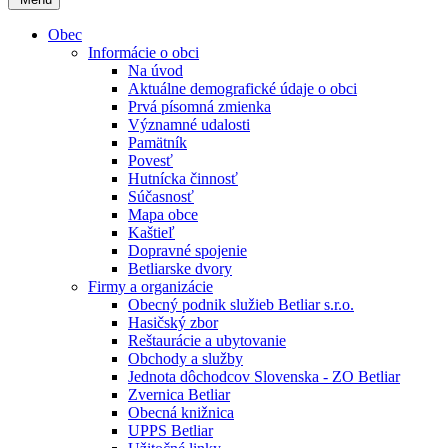
Obec
Informácie o obci
Na úvod
Aktuálne demografické údaje o obci
Prvá písomná zmienka
Významné udalosti
Pamätník
Povesť
Hutnícka činnosť
Súčasnosť
Mapa obce
Kaštieľ
Dopravné spojenie
Betliarske dvory
Firmy a organizácie
Obecný podnik služieb Betliar s.r.o.
Hasičský zbor
Reštaurácie a ubytovanie
Obchody a služby
Jednota dôchodcov Slovenska - ZO Betliar
Zvernica Betliar
Obecná knižnica
UPPS Betliar