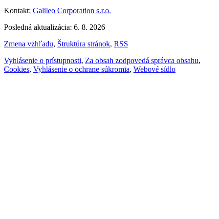
Kontakt:
Galileo Corporation s.r.o.
Posledná aktualizácia: 6. 8. 2026
Zmena vzhľadu
,
Štruktúra stránok
,
RSS
Vyhlásenie o prístupnosti
,
Za obsah zodpovedá správca obsahu
,
Cookies
,
Vyhlásenie o ochrane súkromia
,
Webové sídlo