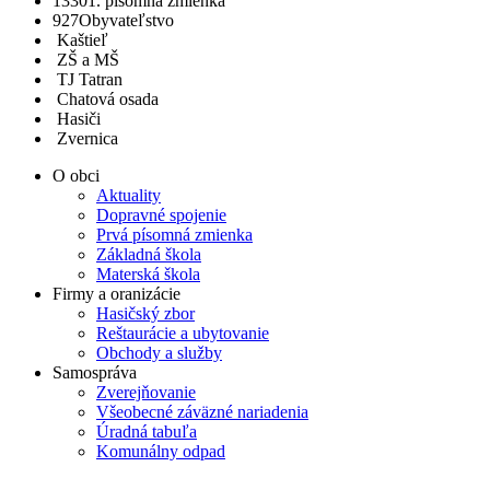
1330
1. písomná zmienka
927
Obyvateľstvo
Kaštieľ
ZŠ a MŠ
TJ Tatran
Chatová osada
Hasiči
Zvernica
O obci
Aktuality
Dopravné spojenie
Prvá písomná zmienka
Základná škola
Materská škola
Firmy a oranizácie
Hasičský zbor
Reštaurácie a ubytovanie
Obchody a služby
Samospráva
Zverejňovanie
Všeobecné záväzné nariadenia
Úradná tabuľa
Komunálny odpad