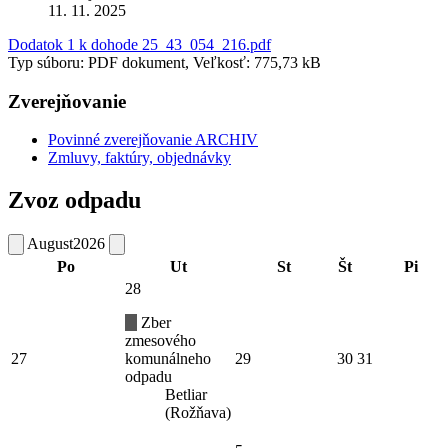
11. 11. 2025
Dodatok 1 k dohode 25_43_054_216.pdf
Typ súboru: PDF dokument, Veľkosť: 775,73 kB
Zverejňovanie
Povinné zverejňovanie ARCHIV
Zmluvy, faktúry, objednávky
Zvoz odpadu
August
2026
Po
Ut
St
Št
Pi
28
Zber
zmesového
27
komunálneho
29
30
31
odpadu
Betliar
(Rožňava)