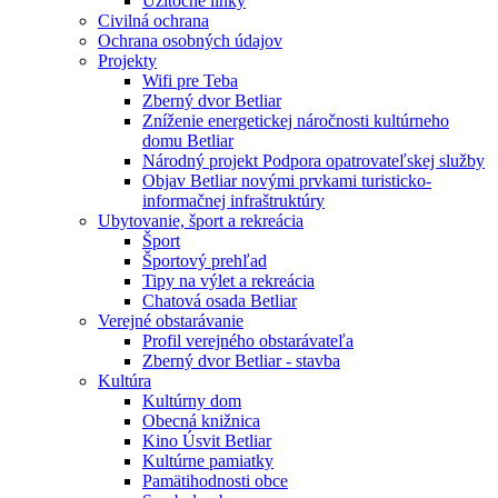
Užitočné linky
Civilná ochrana
Ochrana osobných údajov
Projekty
Wifi pre Teba
Zberný dvor Betliar
Zníženie energetickej náročnosti kultúrneho
domu Betliar
Národný projekt Podpora opatrovateľskej služby
Objav Betliar novými prvkami turisticko-
informačnej infraštruktúry
Ubytovanie, šport a rekreácia
Šport
Športový prehľad
Tipy na výlet a rekreácia
Chatová osada Betliar
Verejné obstarávanie
Profil verejného obstarávateľa
Zberný dvor Betliar - stavba
Kultúra
Kultúrny dom
Obecná knižnica
Kino Úsvit Betliar
Kultúrne pamiatky
Pamätihodnosti obce