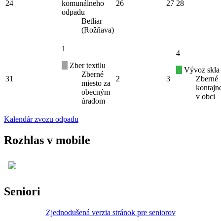
24
komunálneho
26
27
28
odpadu
Betliar
(Rožňava)
1
4
Zber textilu
Vývoz skla
Zberné
31
2
3
Zberné
miesto za
kontajn
obecným
v obci
úradom
Kalendár zvozu odpadu
Rozhlas v mobile
Seniori
Zjednodušená verzia stránok pre seniorov