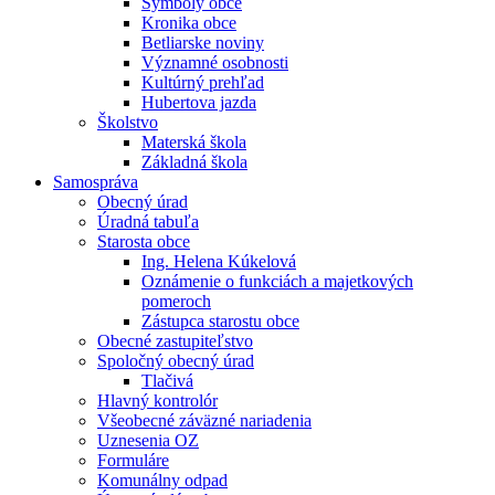
Symboly obce
Kronika obce
Betliarske noviny
Významné osobnosti
Kultúrný prehľad
Hubertova jazda
Školstvo
Materská škola
Základná škola
Samospráva
Obecný úrad
Úradná tabuľa
Starosta obce
Ing. Helena Kúkelová
Oznámenie o funkciách a majetkových
pomeroch
Zástupca starostu obce
Obecné zastupiteľstvo
Spoločný obecný úrad
Tlačivá
Hlavný kontrolór
Všeobecné záväzné nariadenia
Uznesenia OZ
Formuláre
Komunálny odpad