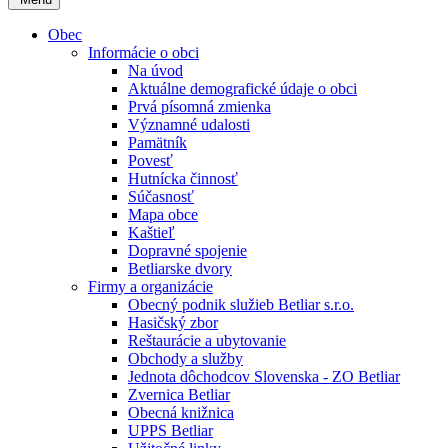
Obec
Informácie o obci
Na úvod
Aktuálne demografické údaje o obci
Prvá písomná zmienka
Významné udalosti
Pamätník
Povesť
Hutnícka činnosť
Súčasnosť
Mapa obce
Kaštieľ
Dopravné spojenie
Betliarske dvory
Firmy a organizácie
Obecný podnik služieb Betliar s.r.o.
Hasičský zbor
Reštaurácie a ubytovanie
Obchody a služby
Jednota dôchodcov Slovenska - ZO Betliar
Zvernica Betliar
Obecná knižnica
UPPS Betliar