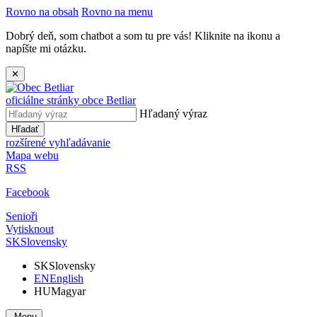
Rovno na obsah
Rovno na menu
Dobrý deň, som chatbot a som tu pre vás! Kliknite na ikonu a
napíšte mi otázku.
✕
oficiálne stránky obce
Betliar
Hľadaný výraz
Hľadať
rozšírené vyhľadávanie
Mapa webu
RSS
Facebook
Senioři
Vytisknout
SK
Slovensky
SK
Slovensky
EN
English
HU
Magyar
Menu