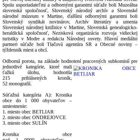
Spolu usporiadateľmi a odbornými garantmi súťaže boli Muzeálna
slovenská spoločnosť, Slovenský národný archív a Slovenské
národné múzeum v Martine, ďalšími odbornými garantmi boli
Slovenský syndikát novinárov, Archív literatúry a umenia
Slovenskej národnej knižnice v Martine, Slovenská genealogicko-
heraldická spoločnosť, Nezisková organizácia rozvoja vidieckej
turistiky v Modre a redakcia Národnej osvety. Hlavní mediálni
partneri súťaže boli Tlačová agentúra SR a Obecné noviny –
týždenník miest a obcí.
Odborná porota, na základe hodnotení pracovných subkomisií pre
jednotlivé kategórie, ktoré
mali
ťažkú úlohu, hodnotila
215 prihlásených kroník,
52 monografií.
Súťažná kategória A): Kronika
obce do 1 000 obyvateľov –
umiestnenie:
1. miesto obec BETLIAR
2. miesto obec ONDREJOVCE
3. miesto obec SULÍN
Kronika obce
nad 1 0000 obyvateľov –