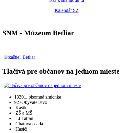
KO k stiahnutiu tu
Kalendár SZ
SNM - Múzeum Betliar
Tlačivá pre občanov na jednom mieste
1330
1. písomná zmienka
927
Obyvateľstvo
Kaštieľ
ZŠ a MŠ
TJ Tatran
Chatová osada
Hasiči