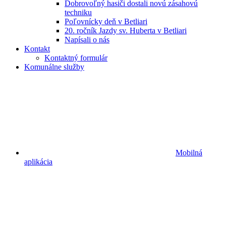
Dobrovoľný hasiči dostali novú zásahovú
techniku
Poľovnícky deň v Betliari
20. ročník Jazdy sv. Huberta v Betliari
Napísali o nás
Kontakt
Kontaktný formulár
Komunálne služby
Mobilná
aplikácia