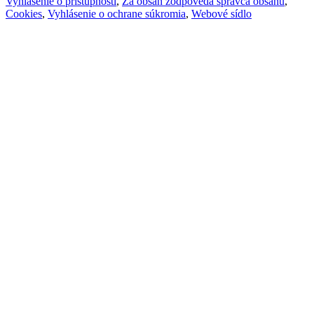
Vyhlásenie o prístupnosti
,
Za obsah zodpovedá správca obsahu
,
Cookies
,
Vyhlásenie o ochrane súkromia
,
Webové sídlo