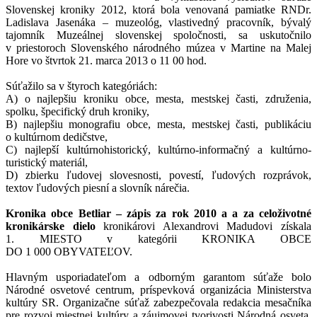
Slovenskej kroniky 2012, ktorá bola venovaná pamiatke RNDr.
Ladislava Jasenáka – muzeológ, vlastivedný pracovník, bývalý
tajomník Muzeálnej slovenskej spoločnosti, sa uskutočnilo
v priestoroch Slovenského národného múzea v Martine na Malej
Hore vo štvrtok 21. marca 2013 o 11 00 hod.
Súťažilo sa v štyroch kategóriách:
A) o najlepšiu kroniku obce, mesta, mestskej časti, združenia,
spolku, špecifický druh kroniky,
B) najlepšiu monografiu obce, mesta, mestskej časti, publikáciu
o kultúrnom dedičstve,
C) najlepší kultúrnohistorický, kultúrno-informačný a kultúrno-
turistický materiál,
D) zbierku ľudovej slovesnosti, povestí, ľudových rozprávok,
textov ľudových piesní a slovník nárečia.
Kronika obce Betliar – zápis za rok 2010 a a za celoživotné
kronikárske dielo
kronikárovi Alexandrovi Madudovi získala
1. MIESTO v kategórii KRONIKA OBCE
DO 1 000 OBYVATEĽOV.
Hlavným usporiadateľom a odborným garantom súťaže bolo
Národné osvetové centrum, príspevková organizácia Ministerstva
kultúry SR. Organizačne súťaž zabezpečovala redakcia mesačníka
pre rozvoj miestnej kultúry a záujmovej tvorivosti Národná osveta.