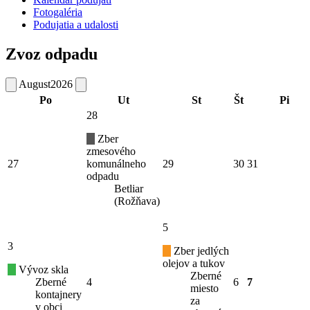
Fotogaléria
Podujatia a udalosti
Zvoz odpadu
August
2026
Po
Ut
St
Št
Pi
28
Zber
zmesového
27
komunálneho
29
30
31
odpadu
Betliar
(Rožňava)
5
3
Zber jedlých
olejov a tukov
Vývoz skla
Zberné
Zberné
4
6
7
miesto
kontajnery
za
v obci