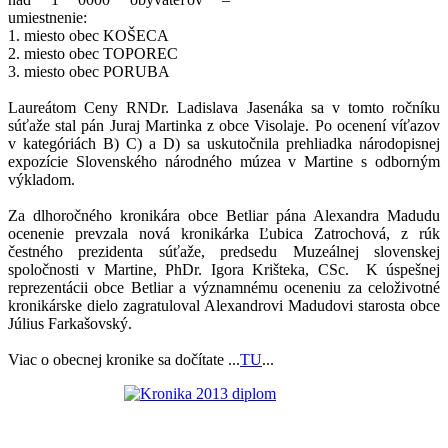
umiestnenie:
1. miesto obec KOŠECA
2. miesto obec TOPOREC
3. miesto obec PORUBA
Laureátom Ceny RNDr. Ladislava Jasenáka sa v tomto ročníku
súťaže stal pán Juraj Martinka z obce Visolaje. Po ocenení víťazov
v kategóriách B) C) a D) sa uskutočnila prehliadka národopisnej
expozície Slovenského národného múzea v Martine s odborným
výkladom.
Za dlhoročného kronikára obce Betliar pána Alexandra Madudu
ocenenie prevzala nová kronikárka Ľubica Zatrochová, z rúk
čestného prezidenta súťaže, predsedu Muzeálnej slovenskej
spoločnosti v Martine, PhDr. Igora Krišteka, CSc. K úspešnej
reprezentácii obce Betliar a významnému oceneniu za celoživotné
kronikárske dielo zagratuloval Alexandrovi Madudovi starosta obce
Július Farkašovský.
Viac o obecnej kronike sa dočítate ...
TU
...