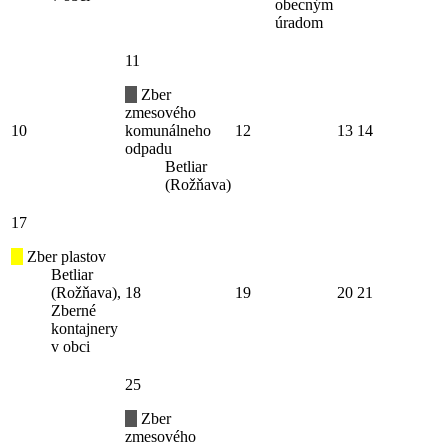
obecným
úradom
11
Zber
zmesového
10
komunálneho
12
13
14
odpadu
Betliar
(Rožňava)
17
Zber plastov
Betliar
(Rožňava),
18
19
20
21
Zberné
kontajnery
v obci
25
Zber
zmesového