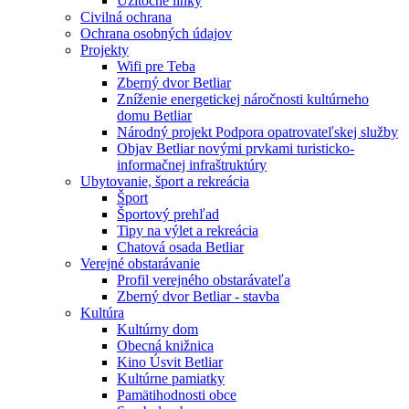
Užitočné linky
Civilná ochrana
Ochrana osobných údajov
Projekty
Wifi pre Teba
Zberný dvor Betliar
Zníženie energetickej náročnosti kultúrneho
domu Betliar
Národný projekt Podpora opatrovateľskej služby
Objav Betliar novými prvkami turisticko-
informačnej infraštruktúry
Ubytovanie, šport a rekreácia
Šport
Športový prehľad
Tipy na výlet a rekreácia
Chatová osada Betliar
Verejné obstarávanie
Profil verejného obstarávateľa
Zberný dvor Betliar - stavba
Kultúra
Kultúrny dom
Obecná knižnica
Kino Úsvit Betliar
Kultúrne pamiatky
Pamätihodnosti obce