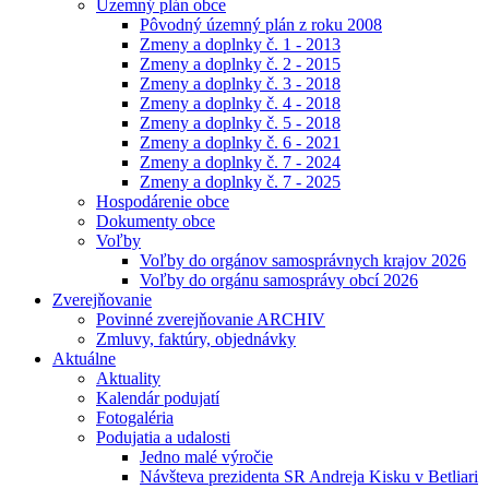
Územný plán obce
Pôvodný územný plán z roku 2008
Zmeny a doplnky č. 1 - 2013
Zmeny a doplnky č. 2 - 2015
Zmeny a doplnky č. 3 - 2018
Zmeny a doplnky č. 4 - 2018
Zmeny a doplnky č. 5 - 2018
Zmeny a doplnky č. 6 - 2021
Zmeny a doplnky č. 7 - 2024
Zmeny a doplnky č. 7 - 2025
Hospodárenie obce
Dokumenty obce
Voľby
Voľby do orgánov samosprávnych krajov 2026
Voľby do orgánu samosprávy obcí 2026
Zverejňovanie
Povinné zverejňovanie ARCHIV
Zmluvy, faktúry, objednávky
Aktuálne
Aktuality
Kalendár podujatí
Fotogaléria
Podujatia a udalosti
Jedno malé výročie
Návšteva prezidenta SR Andreja Kisku v Betliari