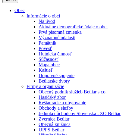
Obec
Informácie o obci
Na úvod
Aktuálne demografické údaje o obci
Prvá písomná zmienka
Významné udalosti
Pamätník
Povesť
Hutnícka činnosť
Súčasnosť
Mapa obce
Kaštieľ
Dopravné spojenie
Betliarske dvory
Firmy a organizácie
Obecný podnik služieb Betliar s.r.o.
Hasičský zbor
Reštaurácie a ubytovanie
Obchody a služby
Jednota dôchodcov Slovenska - ZO Betliar
Zvernica Betliar
Obecná knižnica
UPPS Betliar