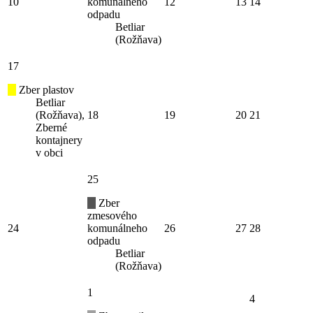
10
komunálneho
12
13
14
odpadu
Betliar
(Rožňava)
17
Zber plastov
Betliar
(Rožňava),
18
19
20
21
Zberné
kontajnery
v obci
25
Zber
zmesového
24
komunálneho
26
27
28
odpadu
Betliar
(Rožňava)
1
4