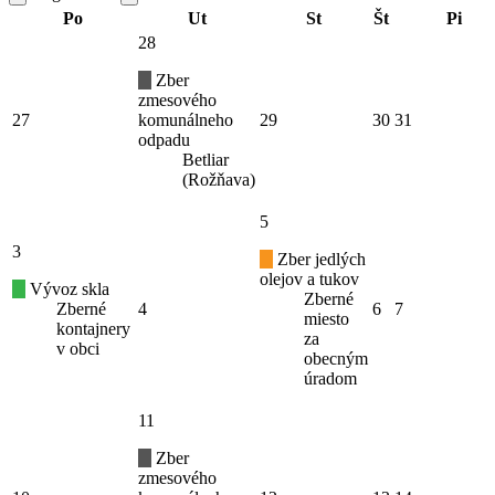
Po
Ut
St
Št
Pi
28
Zber
zmesového
27
komunálneho
29
30
31
odpadu
Betliar
(Rožňava)
5
3
Zber jedlých
olejov a tukov
Vývoz skla
Zberné
Zberné
4
6
7
miesto
kontajnery
za
v obci
obecným
úradom
11
Zber
zmesového