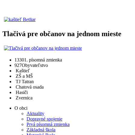
Tlačivá pre občanov na jednom mieste
1330
1. písomná zmienka
927
Obyvateľstvo
Kaštieľ
ZŠ a MŠ
TJ Tatran
Chatová osada
Hasiči
Zvernica
O obci
Aktuality
Dopravné spojenie
Prvá písomná zmienka
Základná škola