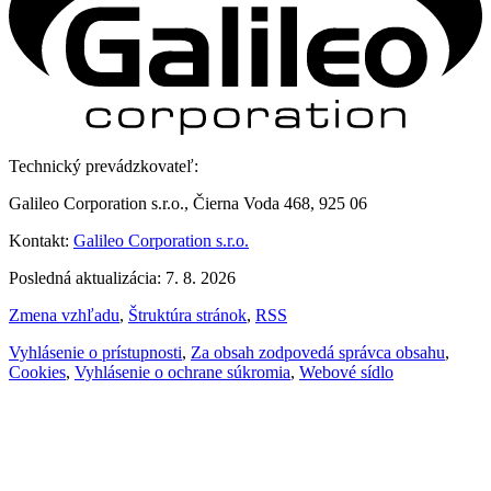
Technický prevádzkovateľ:
Galileo Corporation s.r.o., Čierna Voda 468, 925 06
Kontakt:
Galileo Corporation s.r.o.
Posledná aktualizácia: 7. 8. 2026
Zmena vzhľadu
,
Štruktúra stránok
,
RSS
Vyhlásenie o prístupnosti
,
Za obsah zodpovedá správca obsahu
,
Cookies
,
Vyhlásenie o ochrane súkromia
,
Webové sídlo