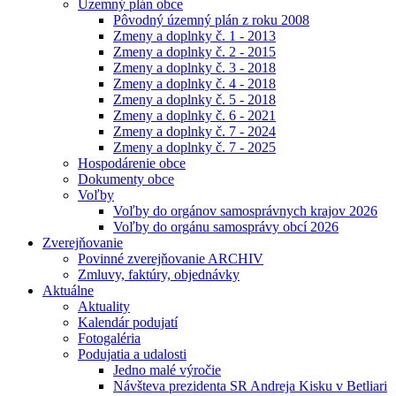
Územný plán obce
Pôvodný územný plán z roku 2008
Zmeny a doplnky č. 1 - 2013
Zmeny a doplnky č. 2 - 2015
Zmeny a doplnky č. 3 - 2018
Zmeny a doplnky č. 4 - 2018
Zmeny a doplnky č. 5 - 2018
Zmeny a doplnky č. 6 - 2021
Zmeny a doplnky č. 7 - 2024
Zmeny a doplnky č. 7 - 2025
Hospodárenie obce
Dokumenty obce
Voľby
Voľby do orgánov samosprávnych krajov 2026
Voľby do orgánu samosprávy obcí 2026
Zverejňovanie
Povinné zverejňovanie ARCHIV
Zmluvy, faktúry, objednávky
Aktuálne
Aktuality
Kalendár podujatí
Fotogaléria
Podujatia a udalosti
Jedno malé výročie
Návšteva prezidenta SR Andreja Kisku v Betliari