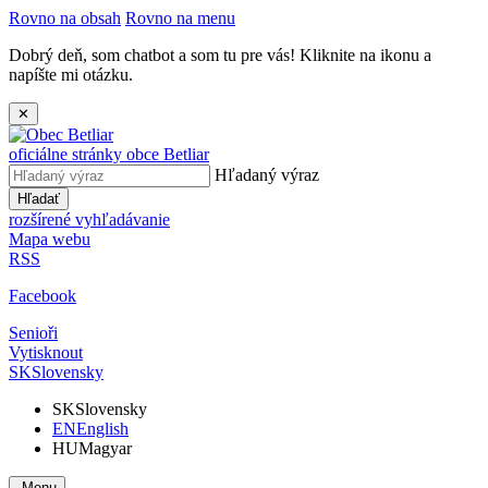
Rovno na obsah
Rovno na menu
Dobrý deň, som chatbot a som tu pre vás! Kliknite na ikonu a
napíšte mi otázku.
✕
oficiálne stránky obce
Betliar
Hľadaný výraz
Hľadať
rozšírené vyhľadávanie
Mapa webu
RSS
Facebook
Senioři
Vytisknout
SK
Slovensky
SK
Slovensky
EN
English
HU
Magyar
Menu