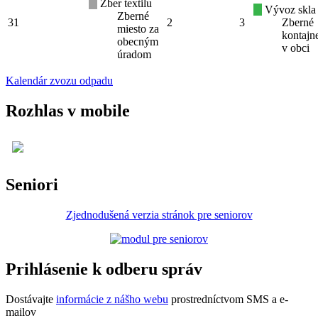
Zber textilu
Vývoz skla
Zberné
31
2
3
Zberné
miesto za
kontajn
obecným
v obci
úradom
Kalendár zvozu odpadu
Rozhlas v mobile
Seniori
Zjednodušená verzia stránok pre seniorov
Prihlásenie k odberu správ
Dostávajte
informácie z nášho webu
prostredníctvom SMS a e-
mailov