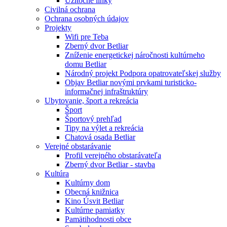
Užitočné linky
Civilná ochrana
Ochrana osobných údajov
Projekty
Wifi pre Teba
Zberný dvor Betliar
Zníženie energetickej náročnosti kultúrneho
domu Betliar
Národný projekt Podpora opatrovateľskej služby
Objav Betliar novými prvkami turisticko-
informačnej infraštruktúry
Ubytovanie, šport a rekreácia
Šport
Športový prehľad
Tipy na výlet a rekreácia
Chatová osada Betliar
Verejné obstarávanie
Profil verejného obstarávateľa
Zberný dvor Betliar - stavba
Kultúra
Kultúrny dom
Obecná knižnica
Kino Úsvit Betliar
Kultúrne pamiatky
Pamätihodnosti obce