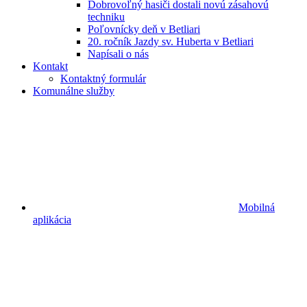
Dobrovoľný hasiči dostali novú zásahovú
techniku
Poľovnícky deň v Betliari
20. ročník Jazdy sv. Huberta v Betliari
Napísali o nás
Kontakt
Kontaktný formulár
Komunálne služby
Mobilná
aplikácia