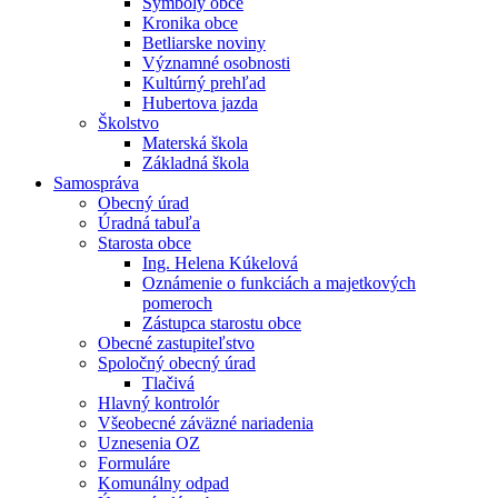
Symboly obce
Kronika obce
Betliarske noviny
Významné osobnosti
Kultúrný prehľad
Hubertova jazda
Školstvo
Materská škola
Základná škola
Samospráva
Obecný úrad
Úradná tabuľa
Starosta obce
Ing. Helena Kúkelová
Oznámenie o funkciách a majetkových
pomeroch
Zástupca starostu obce
Obecné zastupiteľstvo
Spoločný obecný úrad
Tlačivá
Hlavný kontrolór
Všeobecné záväzné nariadenia
Uznesenia OZ
Formuláre
Komunálny odpad