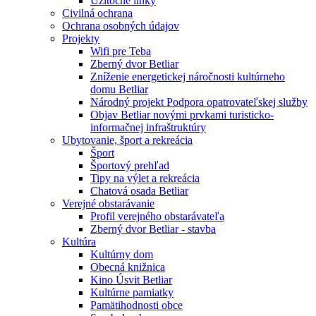
Užitočné linky
Civilná ochrana
Ochrana osobných údajov
Projekty
Wifi pre Teba
Zberný dvor Betliar
Zníženie energetickej náročnosti kultúrneho
domu Betliar
Národný projekt Podpora opatrovateľskej služby
Objav Betliar novými prvkami turisticko-
informačnej infraštruktúry
Ubytovanie, šport a rekreácia
Šport
Športový prehľad
Tipy na výlet a rekreácia
Chatová osada Betliar
Verejné obstarávanie
Profil verejného obstarávateľa
Zberný dvor Betliar - stavba
Kultúra
Kultúrny dom
Obecná knižnica
Kino Úsvit Betliar
Kultúrne pamiatky
Pamätihodnosti obce