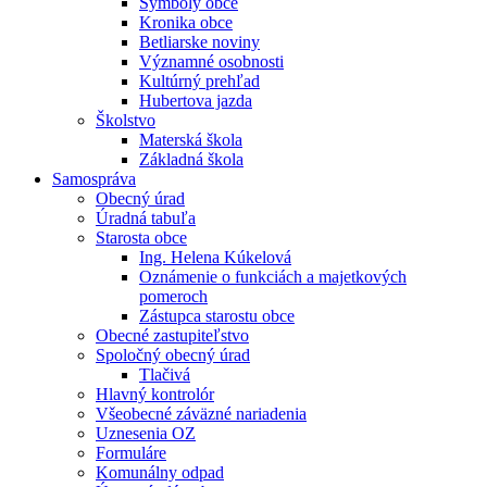
Symboly obce
Kronika obce
Betliarske noviny
Významné osobnosti
Kultúrný prehľad
Hubertova jazda
Školstvo
Materská škola
Základná škola
Samospráva
Obecný úrad
Úradná tabuľa
Starosta obce
Ing. Helena Kúkelová
Oznámenie o funkciách a majetkových
pomeroch
Zástupca starostu obce
Obecné zastupiteľstvo
Spoločný obecný úrad
Tlačivá
Hlavný kontrolór
Všeobecné záväzné nariadenia
Uznesenia OZ
Formuláre
Komunálny odpad