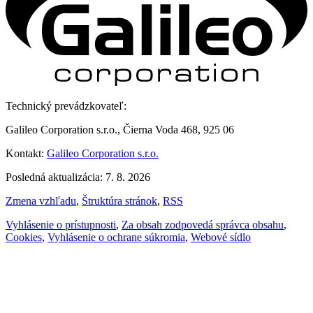
Technický prevádzkovateľ:
Galileo Corporation s.r.o., Čierna Voda 468, 925 06
Kontakt:
Galileo Corporation s.r.o.
Posledná aktualizácia: 7. 8. 2026
Zmena vzhľadu
,
Štruktúra stránok
,
RSS
Vyhlásenie o prístupnosti
,
Za obsah zodpovedá správca obsahu
,
Cookies
,
Vyhlásenie o ochrane súkromia
,
Webové sídlo