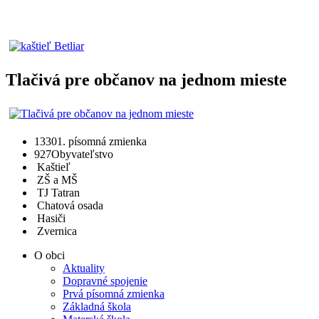
Tlačivá pre občanov na jednom mieste
1330
1. písomná zmienka
927
Obyvateľstvo
Kaštieľ
ZŠ a MŠ
TJ Tatran
Chatová osada
Hasiči
Zvernica
O obci
Aktuality
Dopravné spojenie
Prvá písomná zmienka
Základná škola