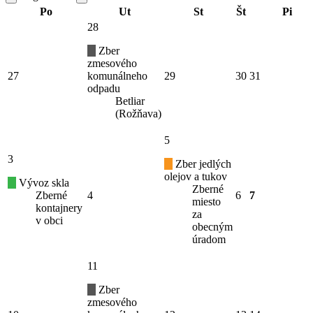
Po
Ut
St
Št
Pi
28
Zber
zmesového
27
komunálneho
29
30
31
odpadu
Betliar
(Rožňava)
5
3
Zber jedlých
olejov a tukov
Vývoz skla
Zberné
Zberné
4
6
7
miesto
kontajnery
za
v obci
obecným
úradom
11
Zber
zmesového