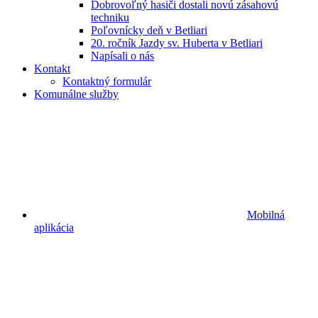
Dobrovoľný hasiči dostali novú zásahovú
techniku
Poľovnícky deň v Betliari
20. ročník Jazdy sv. Huberta v Betliari
Napísali o nás
Kontakt
Kontaktný formulár
Komunálne služby
Mobilná
aplikácia