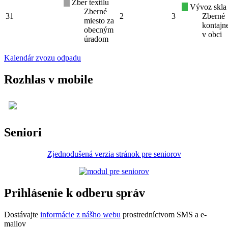
Zber textilu
Vývoz skla
Zberné
31
2
3
Zberné
miesto za
kontajn
obecným
v obci
úradom
Kalendár zvozu odpadu
Rozhlas v mobile
Seniori
Zjednodušená verzia stránok pre seniorov
Prihlásenie k odberu správ
Dostávajte
informácie z nášho webu
prostredníctvom SMS a e-
mailov