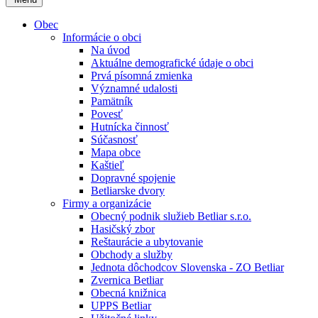
Obec
Informácie o obci
Na úvod
Aktuálne demografické údaje o obci
Prvá písomná zmienka
Významné udalosti
Pamätník
Povesť
Hutnícka činnosť
Súčasnosť
Mapa obce
Kaštieľ
Dopravné spojenie
Betliarske dvory
Firmy a organizácie
Obecný podnik služieb Betliar s.r.o.
Hasičský zbor
Reštaurácie a ubytovanie
Obchody a služby
Jednota dôchodcov Slovenska - ZO Betliar
Zvernica Betliar
Obecná knižnica
UPPS Betliar