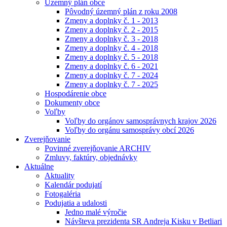
Územný plán obce
Pôvodný územný plán z roku 2008
Zmeny a doplnky č. 1 - 2013
Zmeny a doplnky č. 2 - 2015
Zmeny a doplnky č. 3 - 2018
Zmeny a doplnky č. 4 - 2018
Zmeny a doplnky č. 5 - 2018
Zmeny a doplnky č. 6 - 2021
Zmeny a doplnky č. 7 - 2024
Zmeny a doplnky č. 7 - 2025
Hospodárenie obce
Dokumenty obce
Voľby
Voľby do orgánov samosprávnych krajov 2026
Voľby do orgánu samosprávy obcí 2026
Zverejňovanie
Povinné zverejňovanie ARCHIV
Zmluvy, faktúry, objednávky
Aktuálne
Aktuality
Kalendár podujatí
Fotogaléria
Podujatia a udalosti
Jedno malé výročie
Návšteva prezidenta SR Andreja Kisku v Betliari