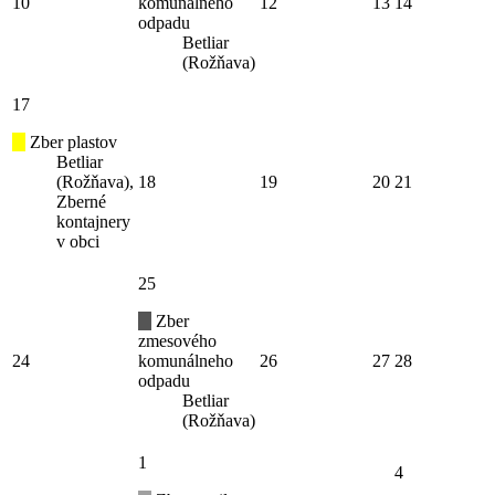
10
komunálneho
12
13
14
odpadu
Betliar
(Rožňava)
17
Zber plastov
Betliar
(Rožňava),
18
19
20
21
Zberné
kontajnery
v obci
25
Zber
zmesového
24
komunálneho
26
27
28
odpadu
Betliar
(Rožňava)
1
4