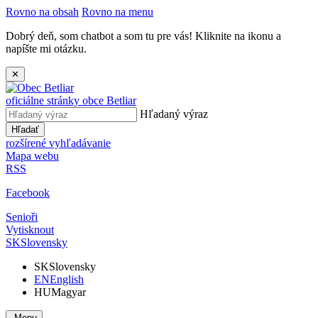
Rovno na obsah
Rovno na menu
Dobrý deň, som chatbot a som tu pre vás! Kliknite na ikonu a
napíšte mi otázku.
✕
oficiálne stránky obce
Betliar
Hľadaný výraz
Hľadať
rozšírené vyhľadávanie
Mapa webu
RSS
Facebook
Senioři
Vytisknout
SK
Slovensky
SK
Slovensky
EN
English
HU
Magyar
Menu