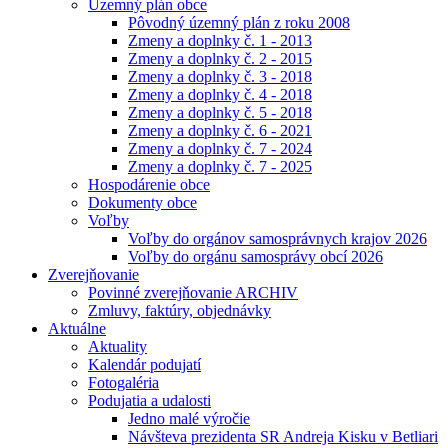
Územný plán obce
Pôvodný územný plán z roku 2008
Zmeny a doplnky č. 1 - 2013
Zmeny a doplnky č. 2 - 2015
Zmeny a doplnky č. 3 - 2018
Zmeny a doplnky č. 4 - 2018
Zmeny a doplnky č. 5 - 2018
Zmeny a doplnky č. 6 - 2021
Zmeny a doplnky č. 7 - 2024
Zmeny a doplnky č. 7 - 2025
Hospodárenie obce
Dokumenty obce
Voľby
Voľby do orgánov samosprávnych krajov 2026
Voľby do orgánu samosprávy obcí 2026
Zverejňovanie
Povinné zverejňovanie ARCHIV
Zmluvy, faktúry, objednávky
Aktuálne
Aktuality
Kalendár podujatí
Fotogaléria
Podujatia a udalosti
Jedno malé výročie
Návšteva prezidenta SR Andreja Kisku v Betliari