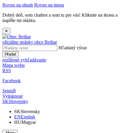
Rovno na obsah
Rovno na menu
Dobrý deň, som chatbot a som tu pre vás! Kliknite na ikonu a
napíšte mi otázku.
✕
oficiálne stránky obce
Betliar
Hľadaný výraz
Hľadať
rozšírené vyhľadávanie
Mapa webu
RSS
Facebook
Senioři
Vytisknout
SK
Slovensky
SK
Slovensky
EN
English
HU
Magyar
Menu