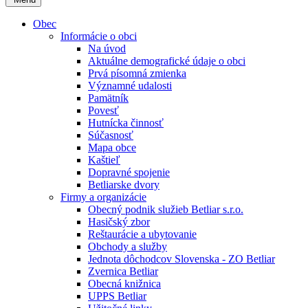
Obec
Informácie o obci
Na úvod
Aktuálne demografické údaje o obci
Prvá písomná zmienka
Významné udalosti
Pamätník
Povesť
Hutnícka činnosť
Súčasnosť
Mapa obce
Kaštieľ
Dopravné spojenie
Betliarske dvory
Firmy a organizácie
Obecný podnik služieb Betliar s.r.o.
Hasičský zbor
Reštaurácie a ubytovanie
Obchody a služby
Jednota dôchodcov Slovenska - ZO Betliar
Zvernica Betliar
Obecná knižnica
UPPS Betliar