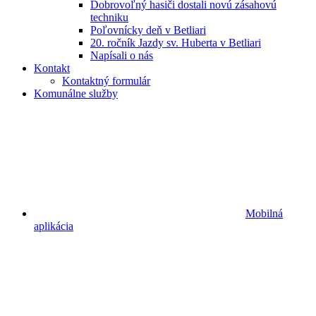
Dobrovoľný hasiči dostali novú zásahovú
techniku
Poľovnícky deň v Betliari
20. ročník Jazdy sv. Huberta v Betliari
Napísali o nás
Kontakt
Kontaktný formulár
Komunálne služby
Mobilná
aplikácia