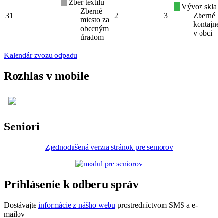
Zber textilu
Vývoz skla
Zberné
31
2
3
Zberné
miesto za
kontajn
obecným
v obci
úradom
Kalendár zvozu odpadu
Rozhlas v mobile
Seniori
Zjednodušená verzia stránok pre seniorov
Prihlásenie k odberu správ
Dostávajte
informácie z nášho webu
prostredníctvom SMS a e-
mailov