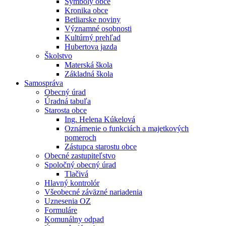
Symboly obce
Kronika obce
Betliarske noviny
Významné osobnosti
Kultúrný prehľad
Hubertova jazda
Školstvo
Materská škola
Základná škola
Samospráva
Obecný úrad
Úradná tabuľa
Starosta obce
Ing. Helena Kúkelová
Oznámenie o funkciách a majetkových
pomeroch
Zástupca starostu obce
Obecné zastupiteľstvo
Spoločný obecný úrad
Tlačivá
Hlavný kontrolór
Všeobecné záväzné nariadenia
Uznesenia OZ
Formuláre
Komunálny odpad