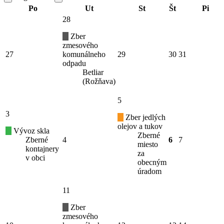
Po
Ut
St
Št
Pi
28
Zber
zmesového
27
komunálneho
29
30
31
odpadu
Betliar
(Rožňava)
5
3
Zber jedlých
olejov a tukov
Vývoz skla
Zberné
Zberné
4
6
7
miesto
kontajnery
za
v obci
obecným
úradom
11
Zber
zmesového