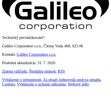
Technický prevádzkovateľ:
Galileo Corporation s.r.o., Čierna Voda 468, 925 06
Kontakt:
Galileo Corporation s.r.o.
Posledná aktualizácia: 31. 7. 2026
Zmena vzhľadu
,
Štruktúra stránok
,
RSS
Vyhlásenie o prístupnosti
,
Za obsah zodpovedá správca obsahu
,
Cookies
,
Vyhlásenie o ochrane súkromia
,
Webové sídlo