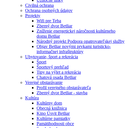
Užitočné linky
Civilná ochrana
Ochrana osobných údajov
Projekty
Wifi pre Teba
Zberný dvor Betliar
Zníženie energetickej náročnosti kultúrneho
domu Betliar
Národný projekt Podpora opatrovateľskej služby
Objav Betliar novými prvkami turisticko-
informačnej infraštruktúry
Ubytovanie, šport a rekreácia
Šport
Športový prehľad
Tipy na výlet a rekreácia
Chatová osada Betliar
Verejné obstarávanie
Profil verejného obstarávateľa
Zberný dvor Betliar - stavba
Kultúra
Kultúrny dom
Obecná knižnica
Kino Úsvit Betliar
Kultúrne pamiatky
Pamätihodnosti obce