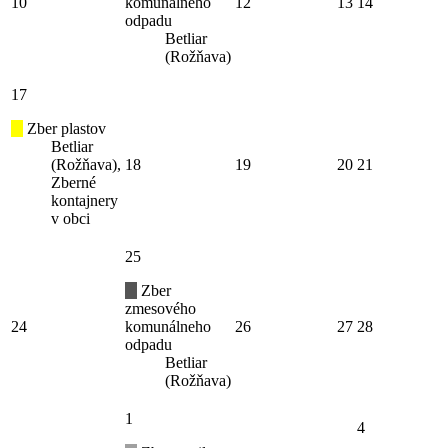
10
komunálneho
12
13
14
odpadu
Betliar
(Rožňava)
17
Zber plastov
Betliar
(Rožňava),
18
19
20
21
Zberné
kontajnery
v obci
25
Zber
zmesového
24
komunálneho
26
27
28
odpadu
Betliar
(Rožňava)
1
4