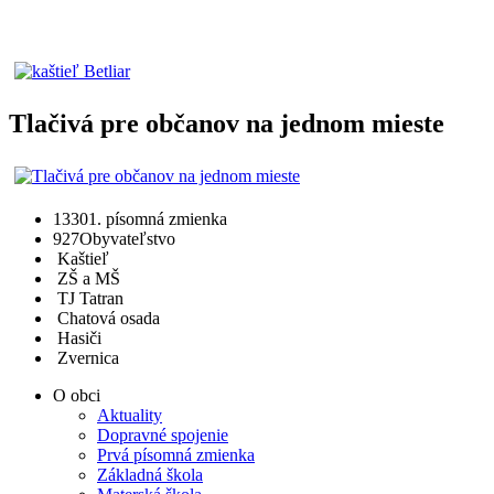
Tlačivá pre občanov na jednom mieste
1330
1. písomná zmienka
927
Obyvateľstvo
Kaštieľ
ZŠ a MŠ
TJ Tatran
Chatová osada
Hasiči
Zvernica
O obci
Aktuality
Dopravné spojenie
Prvá písomná zmienka
Základná škola