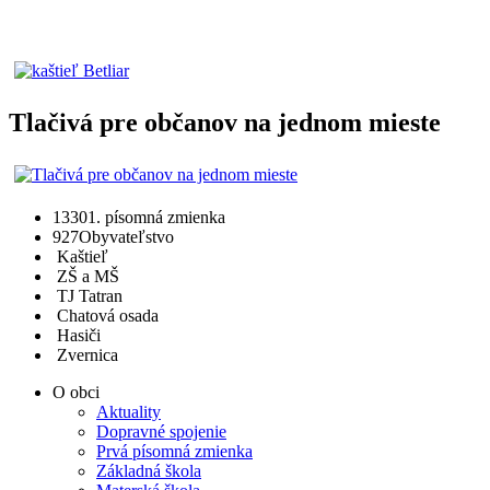
Tlačivá pre občanov na jednom mieste
1330
1. písomná zmienka
927
Obyvateľstvo
Kaštieľ
ZŠ a MŠ
TJ Tatran
Chatová osada
Hasiči
Zvernica
O obci
Aktuality
Dopravné spojenie
Prvá písomná zmienka
Základná škola