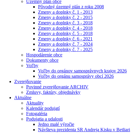
Územný plán obce
Pôvodný územný plán z roku 2008
Zmeny a doplnky č. 1 - 2013
Zmeny a doplnky č. 2 - 2015
Zmeny a doplnky č. 3 - 2018
Zmeny a doplnky č. 4 - 2018
Zmeny a doplnky č. 5 - 2018
Zmeny a doplnky č. 6 - 2021
Zmeny a doplnky č. 7 - 2024
Zmeny a doplnky č. 7 - 2025
Hospodárenie obce
Dokumenty obce
Voľby
Voľby do orgánov samosprávnych krajov 2026
Voľby do orgánu samosprávy obcí 2026
Zverejňovanie
Povinné zverejňovanie ARCHIV
Zmluvy, faktúry, objednávky
Aktuálne
Aktuality
Kalendár podujatí
Fotogaléria
Podujatia a udalosti
Jedno malé výročie
Návšteva prezidenta SR Andreja Kisku v Betliari