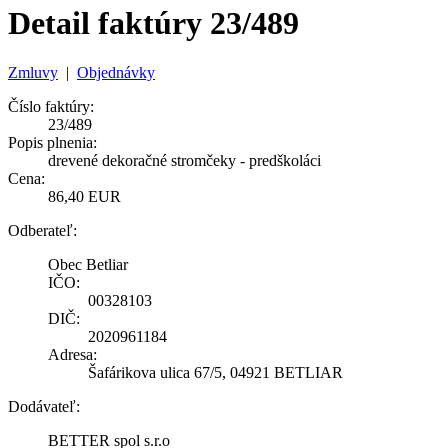
Detail faktúry 23/489
Zmluvy
|
Objednávky
Číslo faktúry:
23/489
Popis plnenia:
drevené dekoračné stromčeky - predškoláci
Cena:
86,40 EUR
Odberateľ:
Obec Betliar
IČO:
00328103
DIČ:
2020961184
Adresa:
Šafárikova ulica 67/5, 04921 BETLIAR
Dodávateľ:
BETTER spol s.r.o