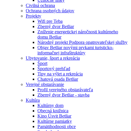
Užitočné linky
Civilná ochrana
Ochrana osobných údajov
Projekty
Wifi pre Teba
Zberný dvor Betliar
Zníženie energetickej náročnosti kultúrneho
domu Betliar
Národný projekt Podpora opatrovateľskej služby
Objav Betliar novými prvkami turisticko-
informačnej infraštruktúry
Ubytovanie, šport a rekreácia
Šport
Športový prehľad
Tipy na výlet a rekreácia
Chatová osada Betliar
Verejné obstarávanie
Profil verejného obstarávateľa
Zberný dvor Betliar - stavba
Kultúra
Kultúrny dom
Obecná knižnica
Kino Úsvit Betliar
Kultúrne pamiatky
Pamätihodnosti obce