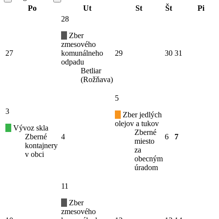
Po
Ut
St
Št
Pi
28
Zber
zmesového
27
komunálneho
29
30
31
odpadu
Betliar
(Rožňava)
5
3
Zber jedlých
olejov a tukov
Vývoz skla
Zberné
Zberné
4
6
7
miesto
kontajnery
za
v obci
obecným
úradom
11
Zber
zmesového