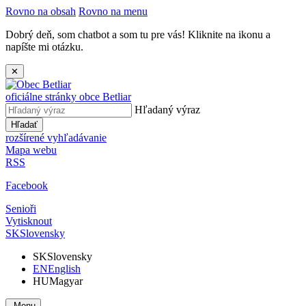
Rovno na obsah
Rovno na menu
Dobrý deň, som chatbot a som tu pre vás! Kliknite na ikonu a
napíšte mi otázku.
✕
oficiálne stránky obce
Betliar
Hľadaný výraz
Hľadať
rozšírené vyhľadávanie
Mapa webu
RSS
Facebook
Senioři
Vytisknout
SK
Slovensky
SK
Slovensky
EN
English
HU
Magyar
Menu