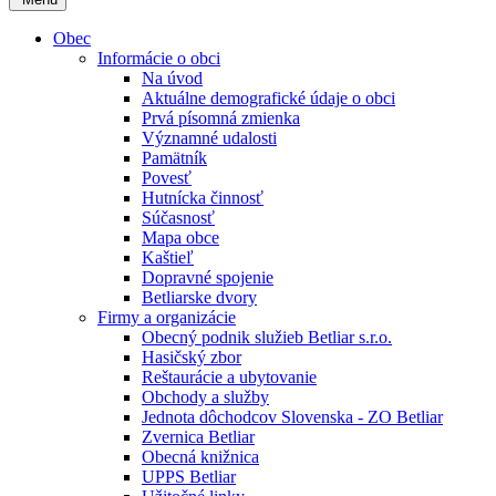
Obec
Informácie o obci
Na úvod
Aktuálne demografické údaje o obci
Prvá písomná zmienka
Významné udalosti
Pamätník
Povesť
Hutnícka činnosť
Súčasnosť
Mapa obce
Kaštieľ
Dopravné spojenie
Betliarske dvory
Firmy a organizácie
Obecný podnik služieb Betliar s.r.o.
Hasičský zbor
Reštaurácie a ubytovanie
Obchody a služby
Jednota dôchodcov Slovenska - ZO Betliar
Zvernica Betliar
Obecná knižnica
UPPS Betliar