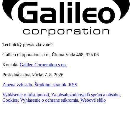
Technický prevádzkovateľ:
Galileo Corporation s.r.o., Čierna Voda 468, 925 06
Kontakt:
Galileo Corporation s.r.o.
Posledná aktualizácia: 7. 8. 2026
Zmena vzhľadu
,
Štruktúra stránok
,
RSS
Vyhlásenie o prístupnosti
,
Za obsah zodpovedá správca obsahu
,
Cookies
,
Vyhlásenie o ochrane súkromia
,
Webové sídlo