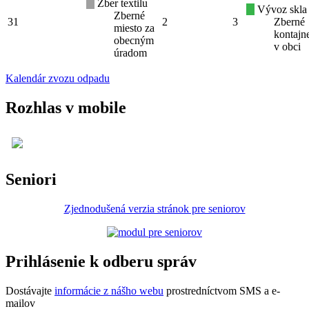
Zber textilu
Vývoz skla
Zberné
31
2
3
Zberné
miesto za
kontajn
obecným
v obci
úradom
Kalendár zvozu odpadu
Rozhlas v mobile
Seniori
Zjednodušená verzia stránok pre seniorov
Prihlásenie k odberu správ
Dostávajte
informácie z nášho webu
prostredníctvom SMS a e-
mailov