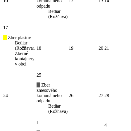
10
komunálneho
12
13
14
odpadu
Betliar
(Rožňava)
17
Zber plastov
Betliar
(Rožňava),
18
19
20
21
Zberné
kontajnery
v obci
25
Zber
zmesového
24
komunálneho
26
27
28
odpadu
Betliar
(Rožňava)
1
4