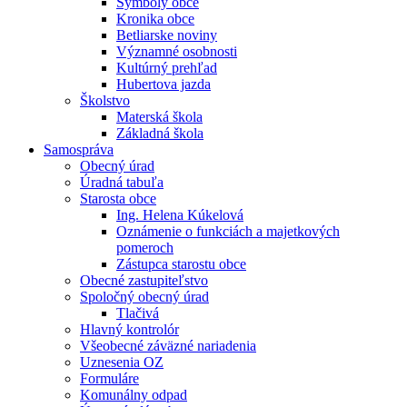
Symboly obce
Kronika obce
Betliarske noviny
Významné osobnosti
Kultúrný prehľad
Hubertova jazda
Školstvo
Materská škola
Základná škola
Samospráva
Obecný úrad
Úradná tabuľa
Starosta obce
Ing. Helena Kúkelová
Oznámenie o funkciách a majetkových
pomeroch
Zástupca starostu obce
Obecné zastupiteľstvo
Spoločný obecný úrad
Tlačivá
Hlavný kontrolór
Všeobecné záväzné nariadenia
Uznesenia OZ
Formuláre
Komunálny odpad