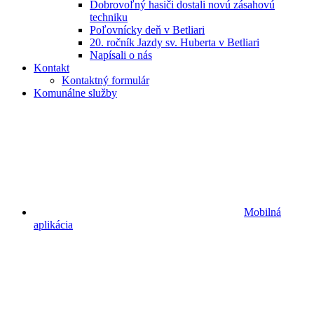
Dobrovoľný hasiči dostali novú zásahovú
techniku
Poľovnícky deň v Betliari
20. ročník Jazdy sv. Huberta v Betliari
Napísali o nás
Kontakt
Kontaktný formulár
Komunálne služby
Mobilná
aplikácia